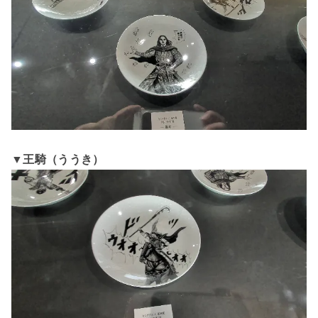
▼王騎（ううき）