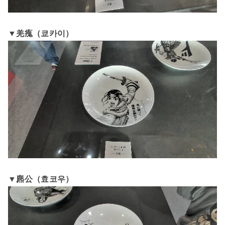
▼羌瘣（쿄카이）
▼麃公（효코우）